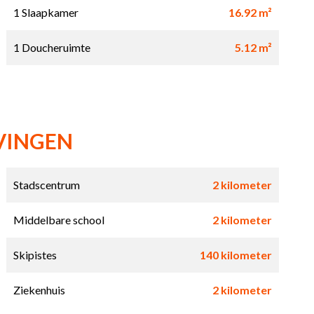
1 Slaapkamer
16.92 m²
1 Doucheruimte
5.12 m²
VINGEN
Stadscentrum
2 kilometer
Middelbare school
2 kilometer
Skipistes
140 kilometer
Ziekenhuis
2 kilometer