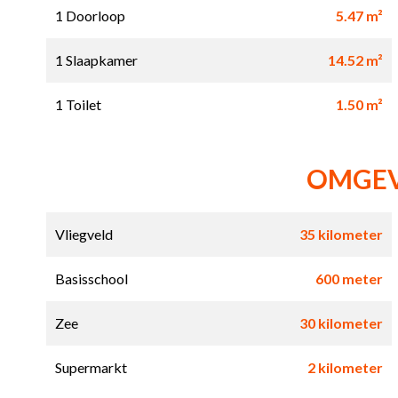
1 Doorloop
5.47 m²
1 Slaapkamer
14.52 m²
1 Toilet
1.50 m²
OMGE
Vliegveld
35 kilometer
Basisschool
600 meter
Zee
30 kilometer
Supermarkt
2 kilometer