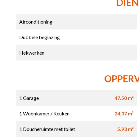
DIE
Airconditioning
Dubbele beglazing
Hekwerken
OPPER
1 Garage
47.50 m²
1 Woonkamer / Keuken
24.37 m²
1 Doucheruimte met toilet
5.93 m²