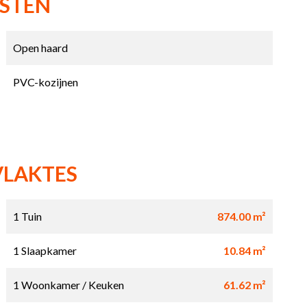
NSTEN
Open haard
PVC-kozijnen
VLAKTES
1 Tuin
874.00 m²
1 Slaapkamer
10.84 m²
1 Woonkamer / Keuken
61.62 m²