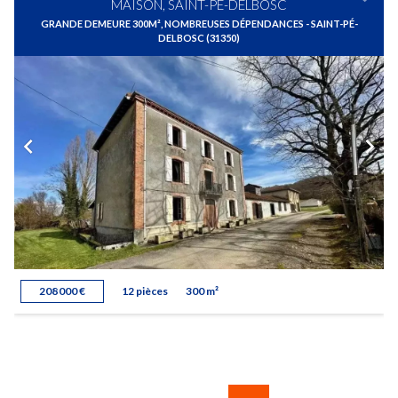
MAISON, SAINT-PÉ-DELBOSC
GRANDE DEMEURE 300M², NOMBREUSES DÉPENDANCES - SAINT-PÉ-
DELBOSC (31350)
208 000 €
12 pièces
300 m²