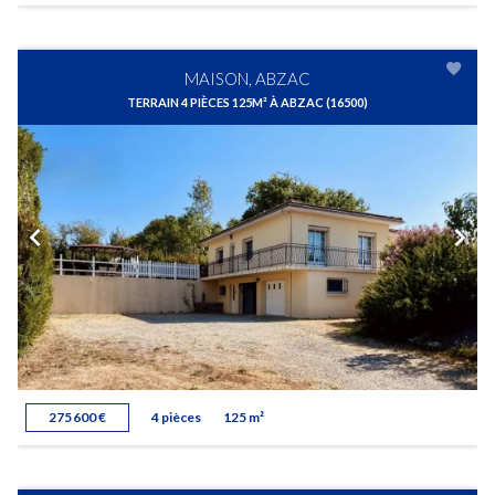
MAISON, ABZAC
TERRAIN 4 PIÈCES 125M² À ABZAC (16500)
275 600 €
4 pièces
125 m²