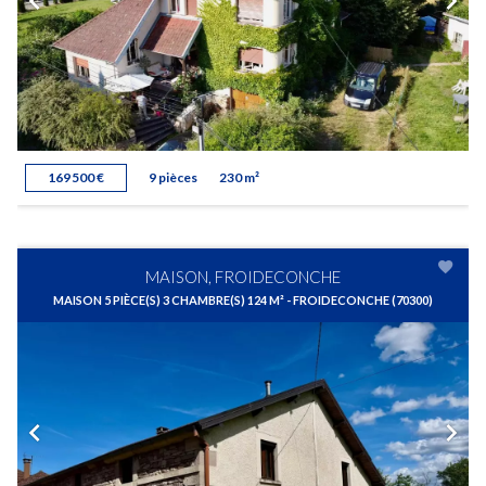
169 500 €
9 pièces
230 m²
MAISON, FROIDECONCHE
MAISON 5 PIÈCE(S) 3 CHAMBRE(S) 124 M² - FROIDECONCHE (70300)