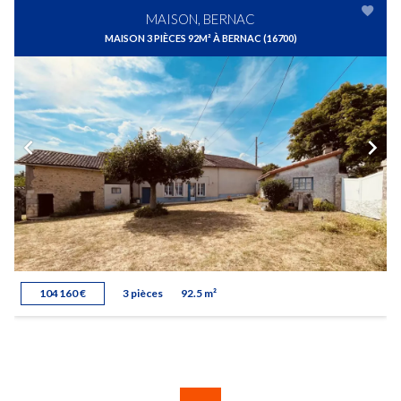
MAISON, BERNAC
MAISON 3 PIÈCES 92M² À BERNAC (16700)
104 160 €
3 pièces
92.5 m²