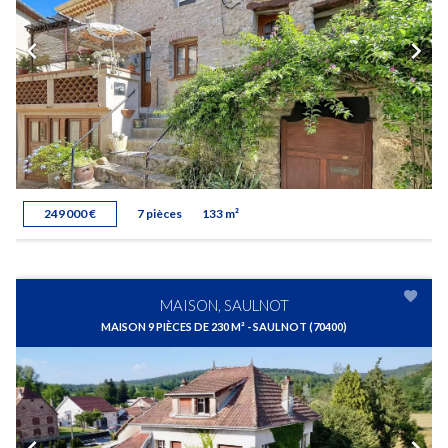
249 000 €
7 pièces
133 m²
MAISON, SAULNOT
MAISON 9 PIÈCES DE 230 M² - SAULNOT (70400)