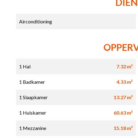
DIE
Airconditioning
OPPER
1 Hal
7.32 m²
1 Badkamer
4.33 m²
1 Slaapkamer
13.27 m²
1 Huiskamer
60.63 m²
1 Mezzanine
15.18 m²