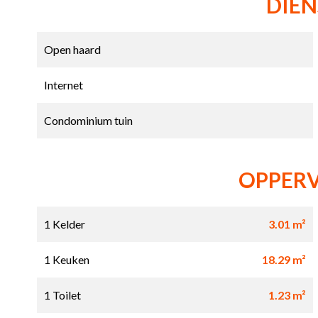
DIE
Open haard
Internet
Condominium tuin
OPPER
1 Kelder
3.01 m²
1 Keuken
18.29 m²
1 Toilet
1.23 m²