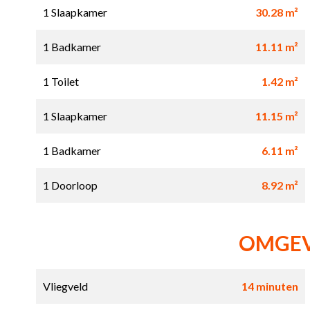
1 Slaapkamer
30.28 m²
1 Badkamer
11.11 m²
1 Toilet
1.42 m²
1 Slaapkamer
11.15 m²
1 Badkamer
6.11 m²
1 Doorloop
8.92 m²
OMGE
Vliegveld
14 minuten