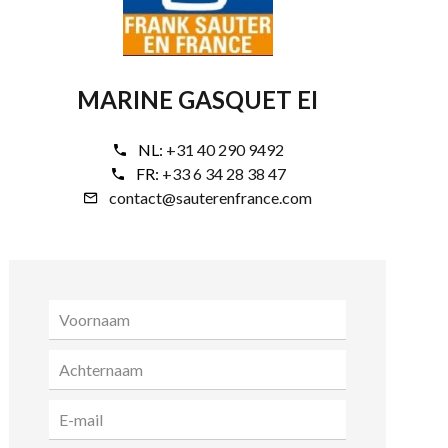
MARINE GASQUET EI
NL:
+31 40 290 9492
FR:
+33 6 34 28 38 47
contact@sauterenfrance.com