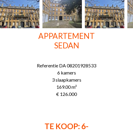
APPARTEMENT
SEDAN
Referentie
DA 08201928533
6 kamers
3 slaapkamers
169.00
m²
€ 126.000
TE KOOP: 6-