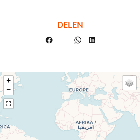
DELEN
+
−