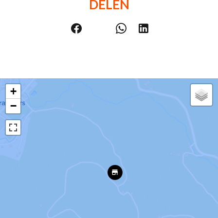
DELEN
+
−