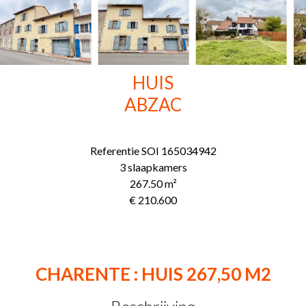
HUIS
ABZAC
Referentie
SOI 165034942
3 slaapkamers
267.50
m²
€ 210.600
CHARENTE : HUIS 267,50 M2