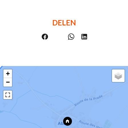
DELEN
+
−