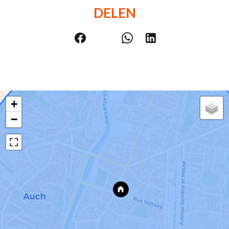
DELEN
+
−