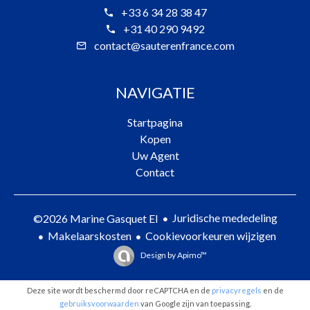
+33 6 34 28 38 47
+31 40 290 9492
contact@sauterenfrance.com
NAVIGATIE
Startpagina
Kopen
Uw Agent
Contact
Juridische mededeling
©2026 Marine Gasquet EI
Makelaarskosten
Cookievoorkeuren wijzigen
Design by
Apimo™
Deze site wordt beschermd door reCAPTCHA en de
privacyregels
en de
gebruiksvoorwaarden
van Google zijn van toepassing.