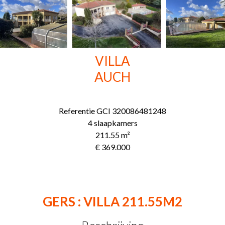
VILLA
AUCH
Referentie
GCI 320086481248
4 slaapkamers
211.55
m²
€ 369.000
GERS : VILLA 211.55M2