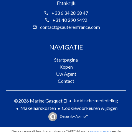
Frankrijk
+33 6 34 28 38 47
+31 40 290 9492
contact@sauterenfrance.com
NAVIGATIE
Startpagina
Kopen
Uw Agent
Contact
Juridische mededeling
©2026 Marine Gasquet EI
Makelaarskosten
Cookievoorkeuren wijzigen
Design by
Apimo™
Deze site wordt beschermd door reCAPTCHA en de
privacyregels
en de