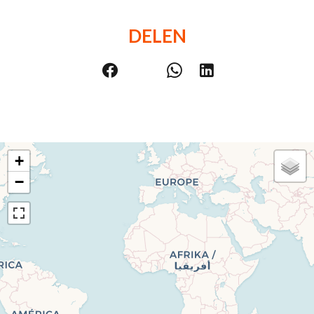
DELEN
+
−