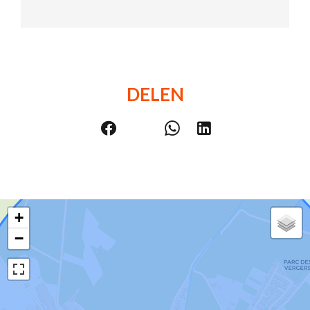
DELEN
+
−