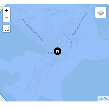
+
−
Leaflet