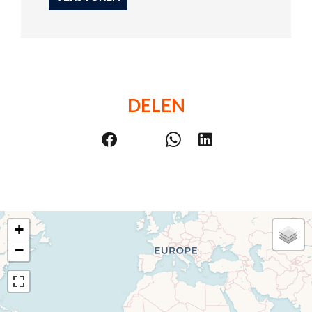
DELEN
+
−