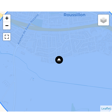
+
−
Leaflet