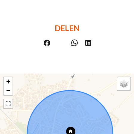
DELEN
+
−