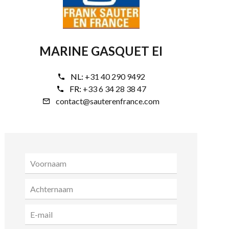
MARINE GASQUET EI
NL:
+31 40 290 9492
FR:
+33 6 34 28 38 47
contact@sauterenfrance.com