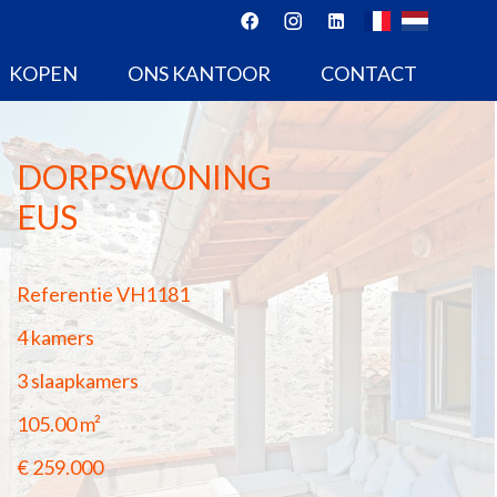
KOPEN
ONS KANTOOR
CONTACT
DORPSWONING
EUS
Referentie
VH1181
4 kamers
3 slaapkamers
105.00
m²
€ 259.000