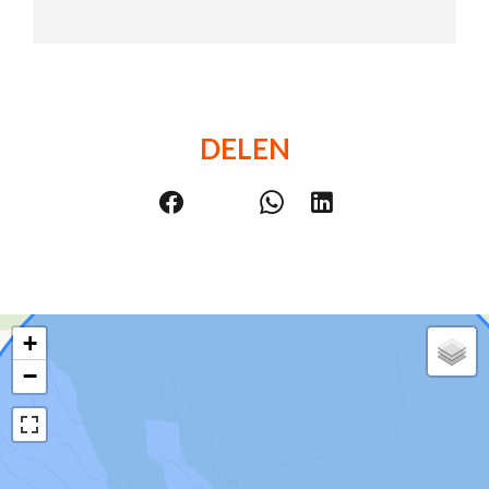
DELEN
+
−