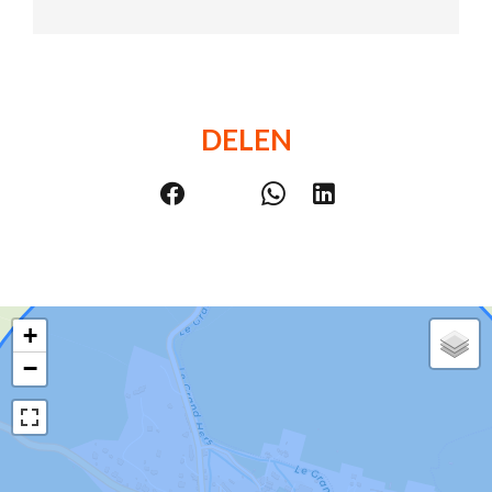
DELEN
+
−