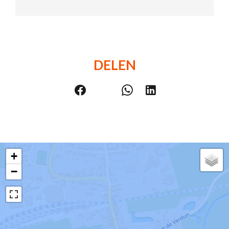
DELEN
+
−