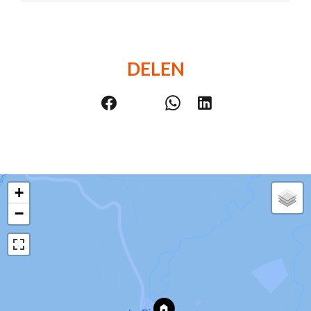
DELEN
+
−