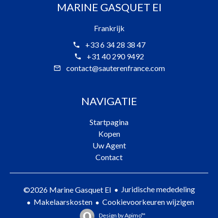
MARINE GASQUET EI
Frankrijk
+33 6 34 28 38 47
+31 40 290 9492
contact@sauterenfrance.com
NAVIGATIE
Startpagina
Kopen
Uw Agent
Contact
Juridische mededeling
©2026 Marine Gasquet EI
Makelaarskosten
Cookievoorkeuren wijzigen
Design by
Apimo™