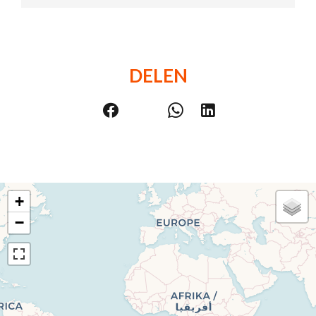
DELEN
+
−