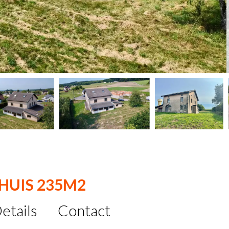
 HUIS 235M2
etails
Contact