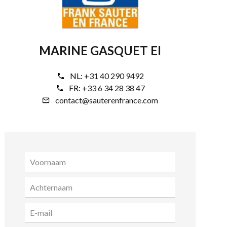
MARINE GASQUET EI
NL:
+31 40 290 9492
FR:
+33 6 34 28 38 47
contact@sauterenfrance.com