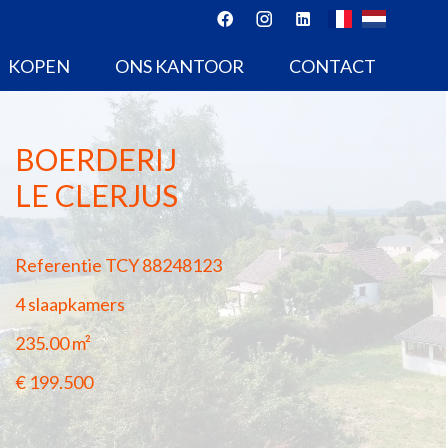
KOPEN
ONS KANTOOR
CONTACT
BOERDERIJ
LE CLERJUS
Referentie
TCY 88248123
4 slaapkamers
235.00
m²
€ 199.500