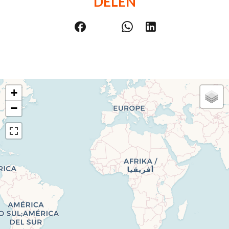
DELEN
+
−