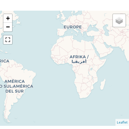
+
−
Leaflet