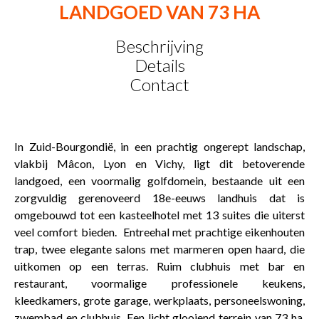
LANDGOED VAN 73 HA
Beschrijving
Details
Contact
In Zuid-Bourgondië, in een prachtig ongerept landschap,
vlakbij Mâcon, Lyon en Vichy, ligt dit betoverende
landgoed, een voormalig golfdomein, bestaande uit een
zorgvuldig gerenoveerd 18e-eeuws landhuis dat is
omgebouwd tot een kasteelhotel met 13 suites die uiterst
veel comfort bieden. Entreehal met prachtige eikenhouten
trap, twee elegante salons met marmeren open haard, die
uitkomen op een terras. Ruim clubhuis met bar en
restaurant, voormalige professionele keukens,
kleedkamers, grote garage, werkplaats, personeelswoning,
zwembad en clubhuis. Een licht glooiend terrein van 73 ha,