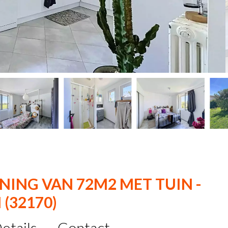
ING VAN 72M2 MET TUIN -
 (32170)
etails
Contact