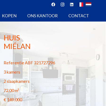
KOPEN
ONS KANTOOR
CONTACT
HUIS
MIÉLAN
Referentie
ABF 321727296
3 kamers
2 slaapkamers
72.00
m²
€ 149.000