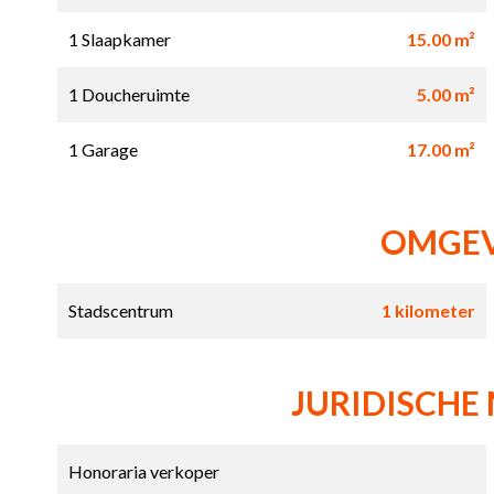
1 Slaapkamer
15.00 m²
1 Doucheruimte
5.00 m²
1 Garage
17.00 m²
OMGE
Stadscentrum
1 kilometer
JURIDISCHE
Honoraria verkoper