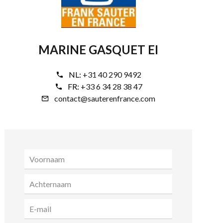
MARINE GASQUET EI
NL:
+31 40 290 9492
FR:
+33 6 34 28 38 47
contact@sauterenfrance.com