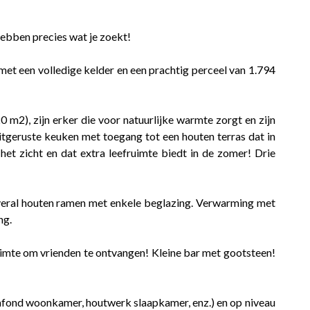
hebben precies wat je zoekt!
et een volledige kelder en een prachtig perceel van 1.794
0 m2), zijn erker die voor natuurlijke warmte zorgt en zijn
itgeruste keuken met toegang tot een houten terras dat in
t het zicht en dat extra leefruimte biedt in de zomer! Drie
eral houten ramen met enkele beglazing. Verwarming met
ng.
ruimte om vrienden te ontvangen! Kleine bar met gootsteen!
afond woonkamer, houtwerk slaapkamer, enz.) en op niveau