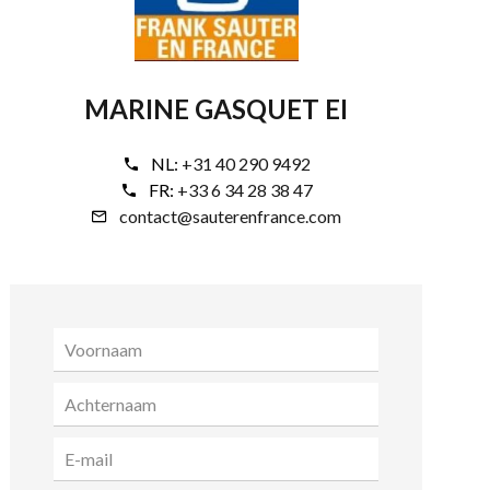
MARINE GASQUET EI
NL:
+31 40 290 9492
FR:
+33 6 34 28 38 47
contact@sauterenfrance.com