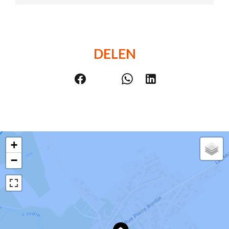
DELEN
+
−