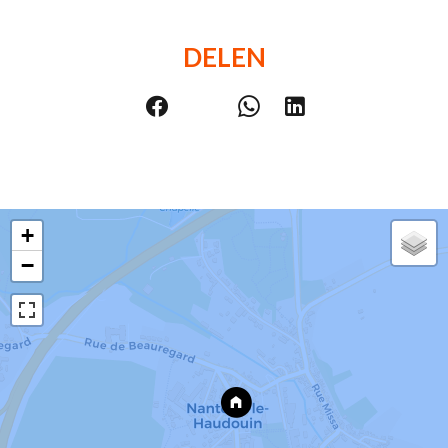
DELEN
+
−