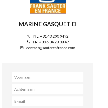
MARINE GASQUET EI
NL:
+31 40 290 9492
FR:
+33 6 34 28 38 47
contact@sauterenfrance.com