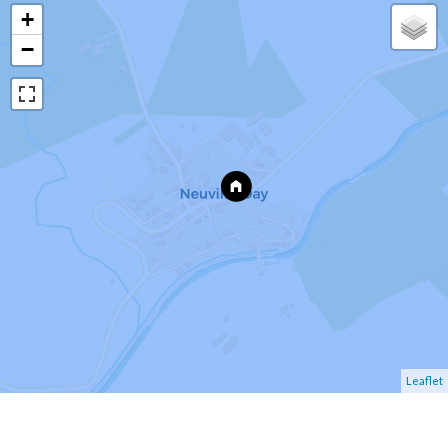
+
−
Leaflet