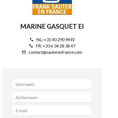
MARINE GASQUET EI
NL:
+31 40 290 9492
FR:
+33 6 34 28 38 47
contact@sauterenfrance.com