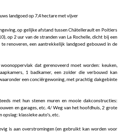
euws landgoed op 7,4 hectare met vijver
mgeving, op gelijke afstand tussen Châtellerault en Poitiers
0), op 2 uur van de stranden van La Rochelle, dicht bij een
, te renoveren, een aantrekkelijk landgoed gebouwd in de
m² woonoppervlak dat gerenoveerd moet worden: keuken,
laapkamers, 1 badkamer, een zolder die verbouwd kan
 waaronder een conciërgewoning, met prachtig dakgebinte
teeds met hun stenen muren en mooie dakconstructies:
bouwen en garages, etc. 4/ Weg van het hoofdhuis, 2 grote
 opslag: klassieke auto's, etc.
rhevig is aan overstromingen (en gebruikt kan worden voor