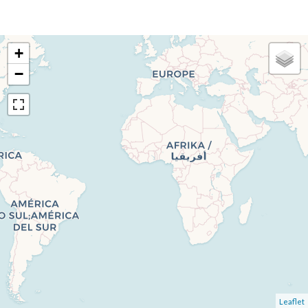
+
−
Leaflet