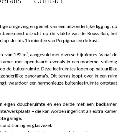
chtige omgeving en geniet van een uitzonderlijke ligging, op
mbenemend uitzicht op de vlakte van de Roussillon, het
jd op slechts 15 minuten van Perpignan en de kust.
e van 192 m², aangevuld met diverse bijruimtes. Vanaf de
kamer met open haard, evenals in een moderne, volledig
op de buitenruimte. Deze leefruimtes lopen op natuurlijke
itzonderlijke panorama's. Dit terras loopt over in een ruim
ngt, waardoor een harmonieuze buitenleefruimte ontstaat
een eigen doucheruimte en een derde met een badkamer,
mte/werkplaats – die kan worden ingericht als extra kamer
ote garage.
rconditioning en glasvezel.