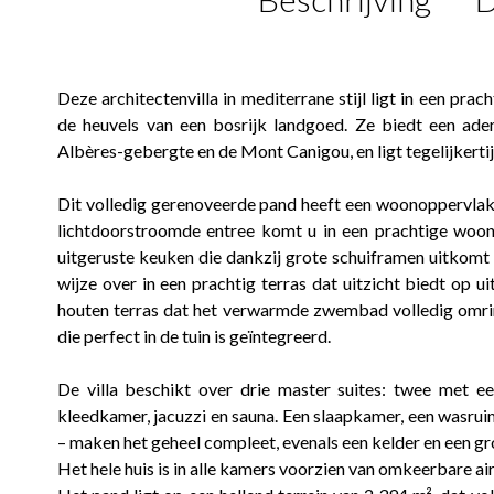
Deze architectenvilla in mediterrane stijl ligt in een pra
de heuvels van een bosrijk landgoed. Ze biedt een ade
Albères-gebergte en de Mont Canigou, en ligt tegelijkerti
Dit volledig gerenoveerde pand heeft een woonoppervlakt
lichtdoorstroomde entree komt u in een prachtige woon
uitgeruste keuken die dankzij grote schuiframen uitkomt 
wijze over in een prachtig terras dat uitzicht biedt op u
houten terras dat het verwarmde zwembad volledig omri
die perfect in de tuin is geïntegreerd.
De villa beschikt over drie master suites: twee met 
kleedkamer, jacuzzi en sauna. Een slaapkamer, een wasrui
– maken het geheel compleet, evenals een kelder en een gr
Het hele huis is in alle kamers voorzien van omkeerbare ai