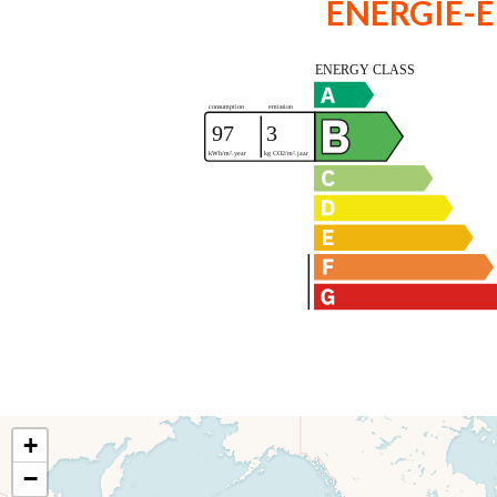
ENERGIE-E
+
−