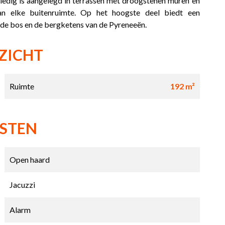
olledig is aangelegd in terrassen met droogstenen muren en
an elke buitenruimte. Op het hoogste deel biedt een
nde bos en de bergketens van de Pyreneeën.
ZICHT
Ruimte
192 m²
NSTEN
Open haard
Jacuzzi
Alarm