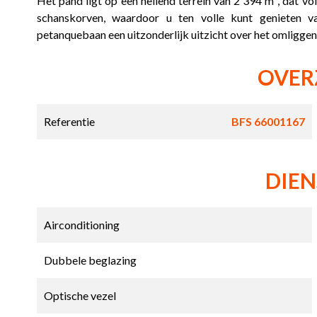
Het pand ligt op een hellend terrein van 2 394 m², dat v
schanskorven, waardoor u ten volle kunt genieten v
petanquebaan een uitzonderlijk uitzicht over het omligge
OVER
Referentie
BFS 66001167
DIE
Airconditioning
Dubbele beglazing
Optische vezel