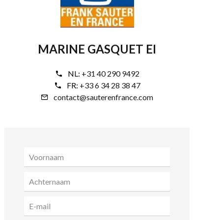
MARINE GASQUET EI
NL:
+31 40 290 9492
FR:
+33 6 34 28 38 47
contact@sauterenfrance.com