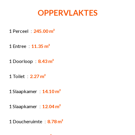
OPPERVLAKTES
1 Perceel
245.00 m²
1 Entree
11.35 m²
1 Doorloop
8.43 m²
1 Toilet
2.27 m²
1 Slaapkamer
14.10 m²
1 Slaapkamer
12.04 m²
1 Doucheruimte
8.78 m²