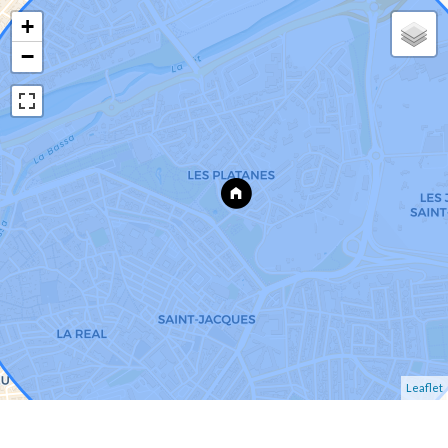
+
−
Leaflet