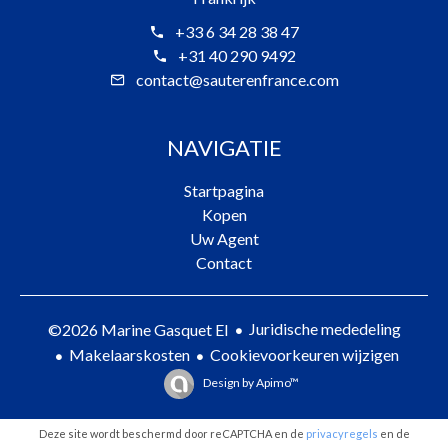
+33 6 34 28 38 47
+31 40 290 9492
contact@sauterenfrance.com
NAVIGATIE
Startpagina
Kopen
Uw Agent
Contact
Juridische mededeling
©2026 Marine Gasquet EI
Makelaarskosten
Cookievoorkeuren wijzigen
Design by
Apimo™
Deze site wordt beschermd door reCAPTCHA en de
privacyregels
en de