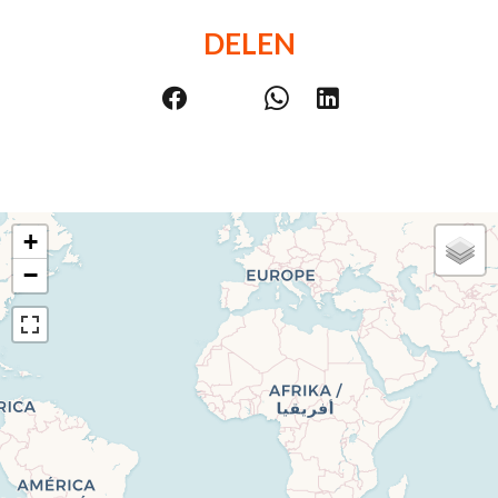
DELEN
+
−