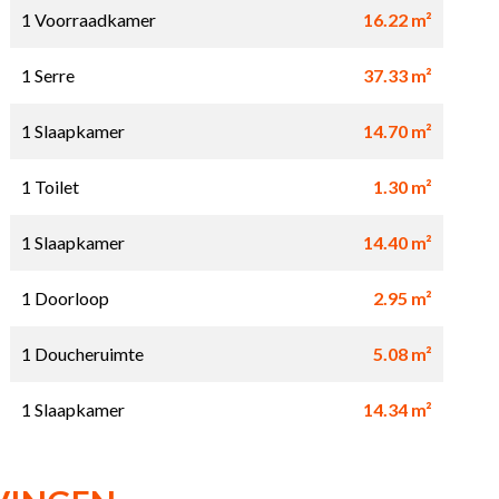
1 Voorraadkamer
16.22 m²
1 Serre
37.33 m²
1 Slaapkamer
14.70 m²
1 Toilet
1.30 m²
1 Slaapkamer
14.40 m²
1 Doorloop
2.95 m²
1 Doucheruimte
5.08 m²
1 Slaapkamer
14.34 m²