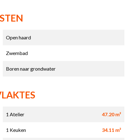
NSTEN
Open haard
Zwembad
Boren naar grondwater
VLAKTES
1 Atelier
47.20 m²
1 Keuken
34.11 m²