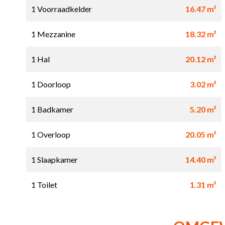
1 Voorraadkelder
16.47 m²
1 Mezzanine
18.32 m²
1 Hal
20.12 m²
1 Doorloop
3.02 m²
1 Badkamer
5.20 m²
1 Overloop
20.05 m²
1 Slaapkamer
14.40 m²
1 Toilet
1.31 m²