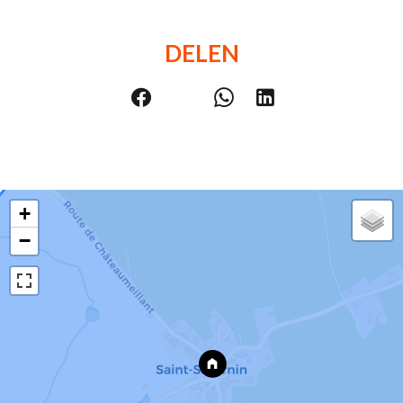
DELEN
+
−