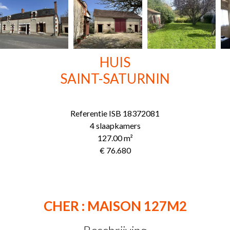
HUIS
SAINT-SATURNIN
Referentie
ISB 18372081
4 slaapkamers
127.00
m²
€ 76.680
CHER : MAISON 127M2