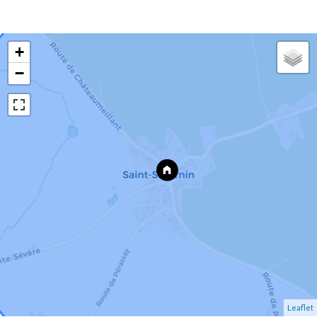
+
−
Leaflet