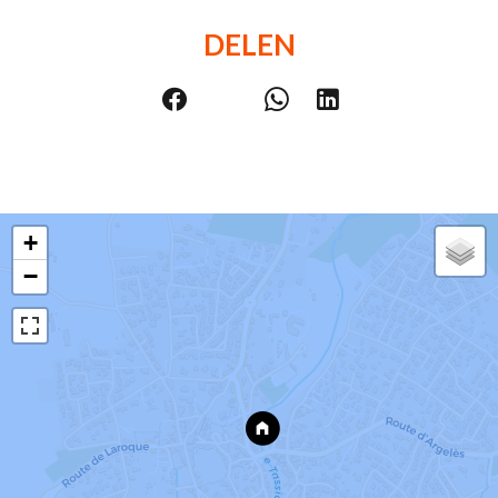
DELEN
+
−