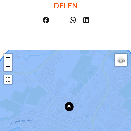
DELEN
+
−