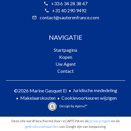
+33 6 34 28 38 47
+31 40 290 9492
contact@sauterenfrance.com
NAVIGATIE
Startpagina
Kopen
Uw Agent
Contact
Juridische mededeling
©2026 Marine Gasquet EI
Makelaarskosten
Cookievoorkeuren wijzigen
Design by
Apimo™
Deze site wordt beschermd door reCAPTCHA en de
privacyregels
en de
gebruiksvoorwaarden
van Google zijn van toepassing.