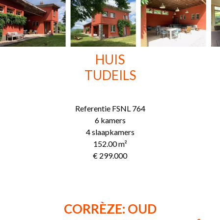
HUIS
TUDEILS
Referentie
FSNL 764
6 kamers
4 slaapkamers
152.00
m²
€ 299.000
CORRÈZE: OUD