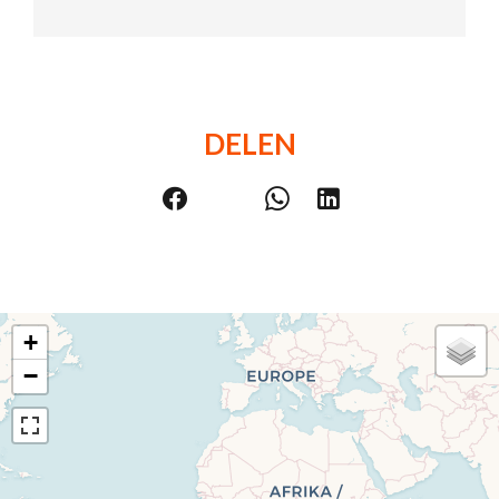
DELEN
+
−