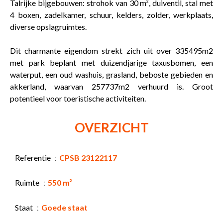
Talrijke bijgebouwen: strohok van 30 m², duiventil, stal met
4 boxen, zadelkamer, schuur, kelders, zolder, werkplaats,
diverse opslagruimtes.
Dit charmante eigendom strekt zich uit over 335495m2
met park beplant met duizendjarige taxusbomen, een
waterput, een oud washuis, grasland, beboste gebieden en
akkerland, waarvan 257737m2 verhuurd is. Groot
potentieel voor toeristische activiteiten.
OVERZICHT
Referentie
CPSB 23122117
Ruimte
550 m²
Staat
Goede staat