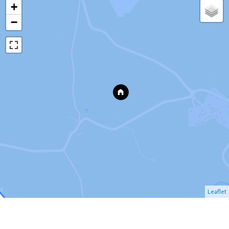
+
−
Leaflet