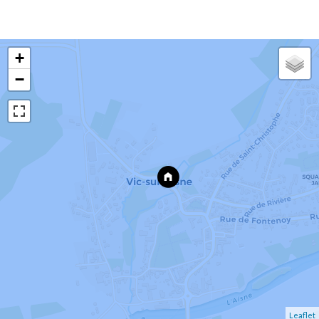
+
−
Leaflet