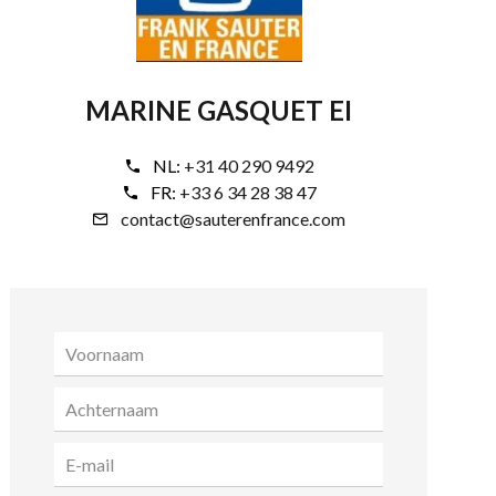
MARINE GASQUET EI
NL:
+31 40 290 9492
FR:
+33 6 34 28 38 47
contact@sauterenfrance.com