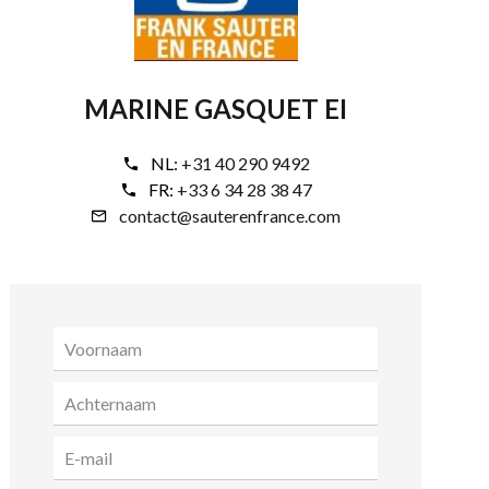
MARINE GASQUET EI
NL:
+31 40 290 9492
FR:
+33 6 34 28 38 47
contact@sauterenfrance.com