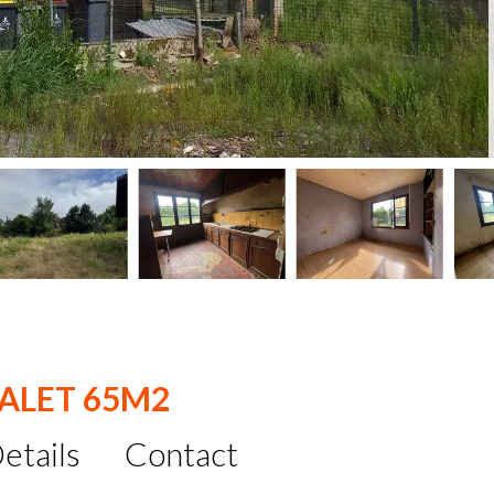
HALET 65M2
etails
Contact