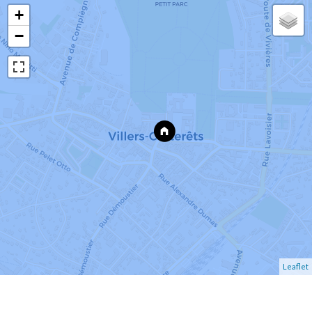
+
−
Leaflet