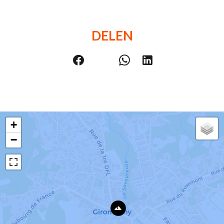
DELEN
+
−